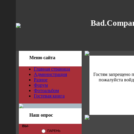
Bad.Compan
Меню сайта
Главная страница
Администрация
Гостям запрещено 
Разное
пожалуйста войди
Форум
Фотоальбом
Гостевая книга
Наш опрос
ВЫ-
ПАРЕНЬ