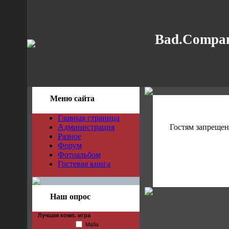
Bad.Compan
Меню сайта
Главная страница
Администрация
Гостям запрещен
Разное
Форум
Фотоальбом
Гостевая книга
Наш опрос
Лучшая комп. игра
Mafia