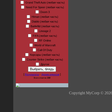
Grand Theft Auto (любая часть)
Need For Speer (любая часть)
Doom 3
Htman (любая часть)
Diablo (любая часть)
Battlefild (любая часть)
Lineage 2
FIFA (любая часть)
RF Online
World of Warcraft
Call Of Duty
Корсары (любая часть)
Counter Strike (любая часть)
Другое
[
·
]
Результаты
Архив опросов
Всего ответов:
218
Copyright MyCorp © 202