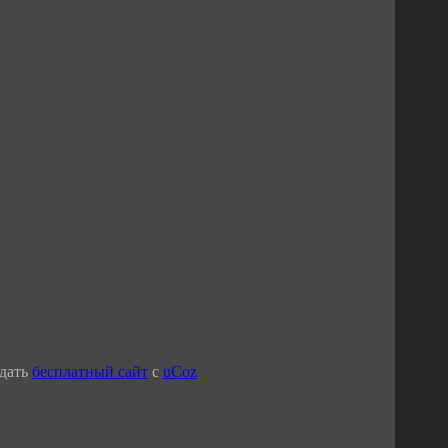
дать
бесплатный сайт
с
uCoz