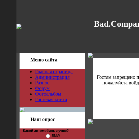
Bad.Compan
Меню сайта
Главная страница
Администрация
Гостям запрещено 
Разное
пожалуйста войди
Форум
Фотоальбом
Гостевая книга
Наш опрос
Какой автомобиль лучше?
BMW