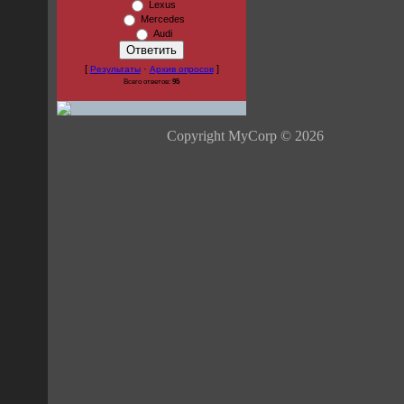
Lexus
Mercedes
Audi
[
·
]
Результаты
Архив опросов
Всего ответов:
95
Copyright MyCorp © 2026