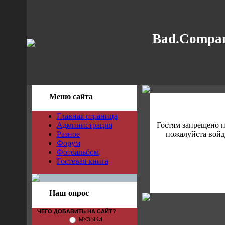
Bad.Compan
Меню сайта
Главная страница
Администрация
Гостям запрещено 
Разное
пожалуйста войди
Форум
Фотоальбом
Гостевая книга
Наш опрос
ЧЕГО ДОБАВИТЬ НА САЙТ?
МУЗЫКИ