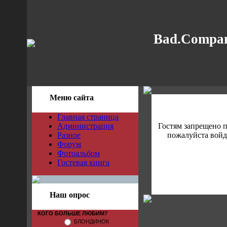
Bad.Compan
Меню сайта
Главная страница
Администрация
Гостям запрещено 
Разное
пожалуйста войди
Форум
Фотоальбом
Гостевая книга
Наш опрос
КОГО БОЛЬШЕ ЛЮБИМ?
БЛОНДИНОК