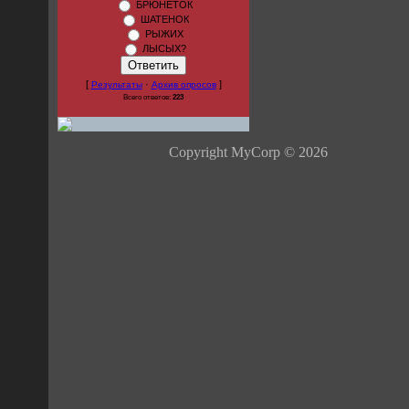
БРЮНЕТОК
ШАТЕНОК
РЫЖИХ
ЛЫСЫХ?
[
·
]
Результаты
Архив опросов
Всего ответов:
223
Copyright MyCorp © 2026