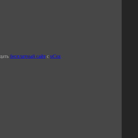
дать
бесплатный сайт
с
uCoz