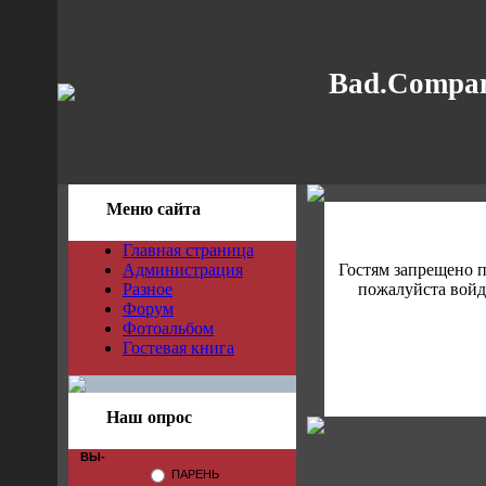
Bad.Compan
Меню сайта
Главная страница
Администрация
Гостям запрещено 
Разное
пожалуйста войди
Форум
Фотоальбом
Гостевая книга
Наш опрос
ВЫ-
ПАРЕНЬ