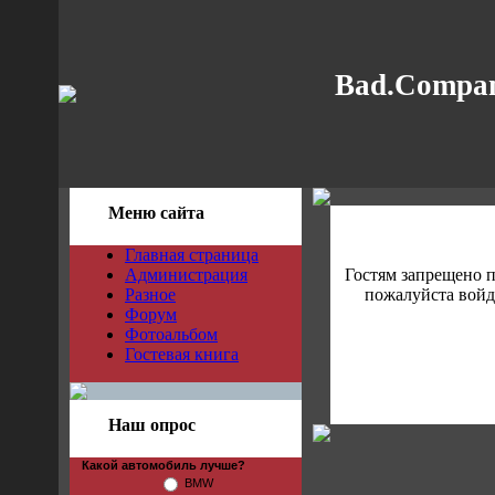
Bad.Compan
Меню сайта
Главная страница
Администрация
Гостям запрещено 
Разное
пожалуйста войди
Форум
Фотоальбом
Гостевая книга
Наш опрос
Какой автомобиль лучше?
BMW