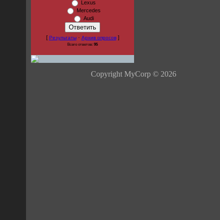
Lexus
Mercedes
Audi
[
·
]
Результаты
Архив опросов
Всего ответов:
95
Copyright MyCorp © 2026