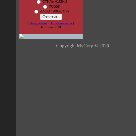
СТИЛЬ ЖИЗНИ
ХОББИ
А ЧТО ТАКОЕ CS?
[
·
]
Результаты
Архив опросов
Всего ответов:
212
Copyright MyCorp © 2026