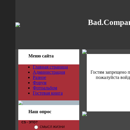
Bad.Compan
Меню сайта
Главная страница
Администрация
Гостям запрещено 
Разное
пожалуйста войди
Форум
Фотоальбом
Гостевая книга
Наш опрос
CS - ЭТО?
СМЫСЛ ЖИЗНИ