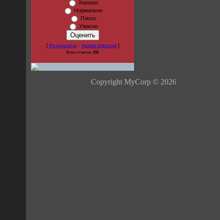
Хорошо
Нормально
Плохо
Ужасно
[
·
]
Результаты
Архив опросов
Всего ответов:
152
Copyright MyCorp © 2026