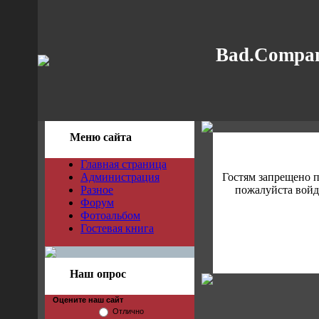
Bad.Compan
Меню сайта
Главная страница
Администрация
Гостям запрещено 
Разное
пожалуйста войди
Форум
Фотоальбом
Гостевая книга
Наш опрос
Оцените наш сайт
Отлично