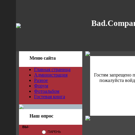
Bad.Compan
Меню сайта
Главная страница
Администрация
Гостям запрещено 
Разное
пожалуйста войди
Форум
Фотоальбом
Гостевая книга
Наш опрос
ВЫ-
ПАРЕНЬ