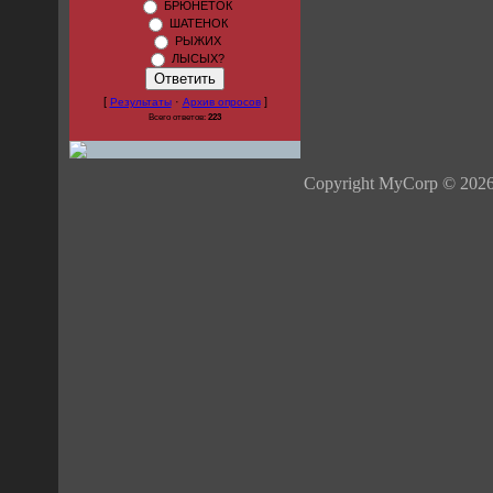
БРЮНЕТОК
ШАТЕНОК
РЫЖИХ
ЛЫСЫХ?
[
·
]
Результаты
Архив опросов
Всего ответов:
223
Copyright MyCorp © 202