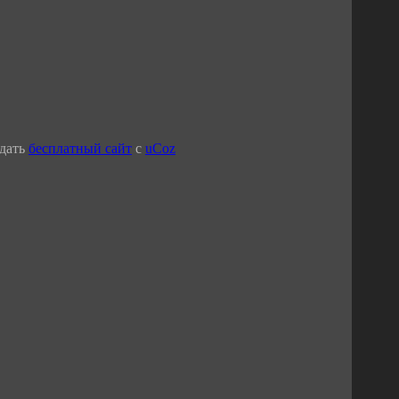
дать
бесплатный сайт
с
uCoz