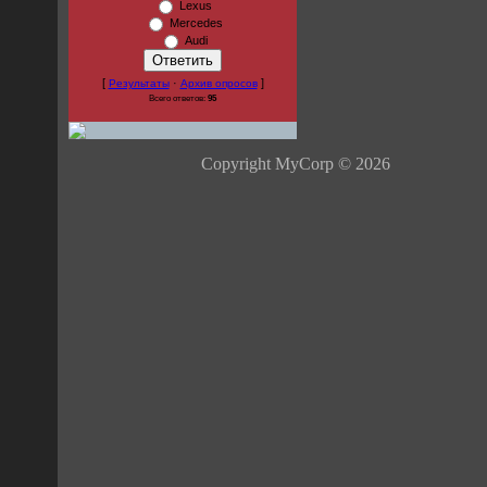
Lexus
Mercedes
Audi
[
·
]
Результаты
Архив опросов
Всего ответов:
95
Copyright MyCorp © 2026