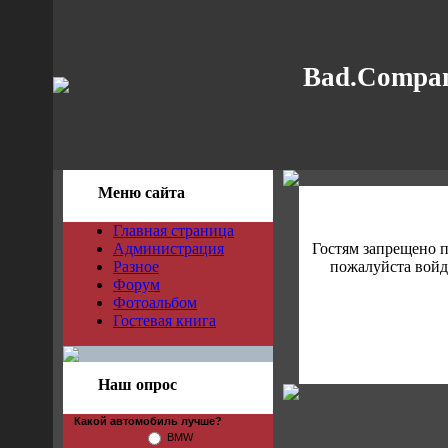
Bad.Compan
Меню сайта
Главная страница
Администрация
Гостям запрещено 
Разное
пожалуйста войди
Форум
Фотоальбом
Гостевая книга
Наш опрос
Какой автомобиль лучше?
BMW