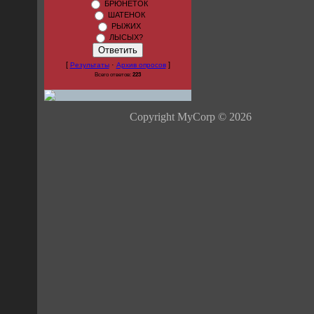
БРЮНЕТОК
ШАТЕНОК
РЫЖИХ
ЛЫСЫХ?
[
·
]
Результаты
Архив опросов
Всего ответов:
223
Copyright MyCorp © 2026