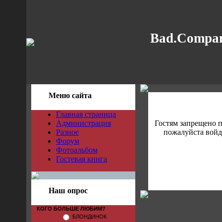
Bad.Compan
Меню сайта
Главная страница
Администрация
Гостям запрещено 
Разное
пожалуйста войди
Форум
Фотоальбом
Гостевая книга
Наш опрос
КОГО БОЛЬШЕ ЛЮБИМ?
БЛОНДИНОК