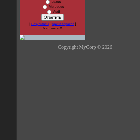
Lexus
Mercedes
Audi
[
·
]
Результаты
Архив опросов
Всего ответов:
95
Copyright MyCorp © 2026