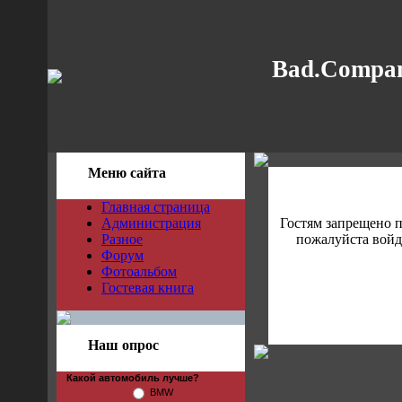
Bad.Compan
Меню сайта
Главная страница
Администрация
Гостям запрещено 
Разное
пожалуйста войди
Форум
Фотоальбом
Гостевая книга
Наш опрос
Какой автомобиль лучше?
BMW