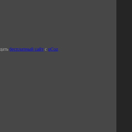
дать
бесплатный сайт
с
uCoz