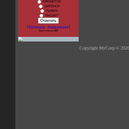
БРЮНЕТОК
ШАТЕНОК
РЫЖИХ
ЛЫСЫХ?
[
·
]
Результаты
Архив опросов
Всего ответов:
223
Copyright MyCorp © 202