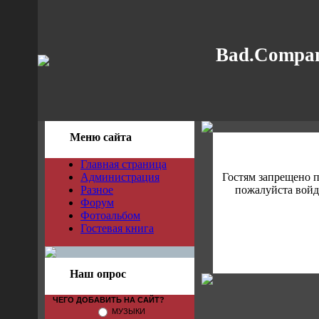
Bad.Compan
Меню сайта
Главная страница
Администрация
Гостям запрещено 
Разное
пожалуйста войди
Форум
Фотоальбом
Гостевая книга
Наш опрос
ЧЕГО ДОБАВИТЬ НА САЙТ?
МУЗЫКИ