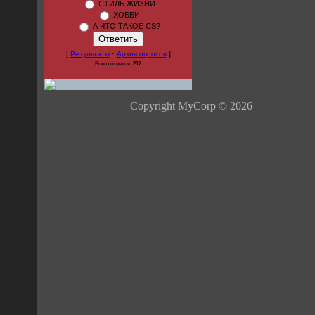
СТИЛЬ ЖИЗНИ
ХОББИ
А ЧТО ТАКОЕ CS?
[
·
]
Результаты
Архив опросов
Всего ответов:
212
Copyright MyCorp © 2026