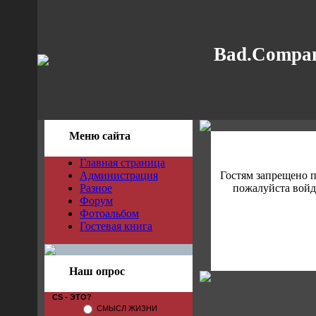
Bad.Compan
Меню сайта
Главная страница
Администрация
Гостям запрещено 
Разное
пожалуйста войди
Форум
Фотоальбом
Гостевая книга
Наш опрос
CS - ЭТО?
СМЫСЛ ЖИЗНИ