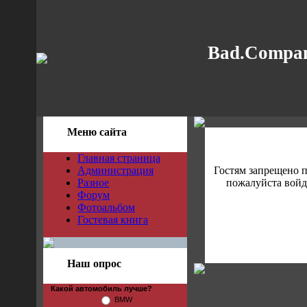
Bad.Compan
Меню сайта
Главная страница
Администрация
Гостям запрещено 
Разное
пожалуйста войди
Форум
Фотоальбом
Гостевая книга
Наш опрос
Какой автомобиль лучше?
BMW