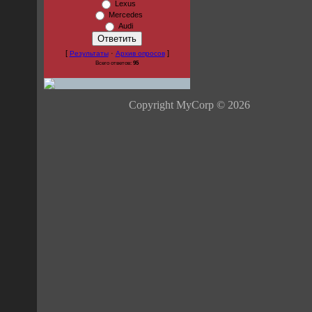
Lexus
Mercedes
Audi
[
·
]
Результаты
Архив опросов
Всего ответов:
95
Copyright MyCorp © 2026