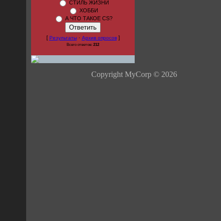
СТИЛЬ ЖИЗНИ
ХОББИ
А ЧТО ТАКОЕ CS?
[
·
]
Результаты
Архив опросов
Всего ответов:
212
Copyright MyCorp © 2026