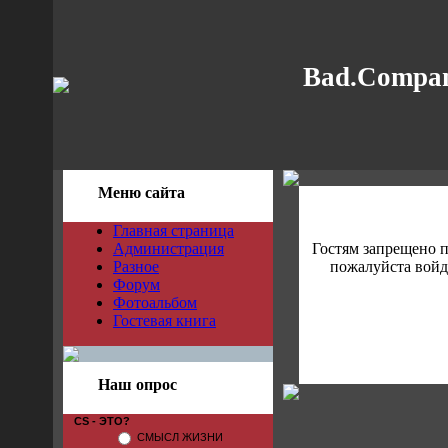
Bad.Compan
Меню сайта
Главная страница
Администрация
Гостям запрещено 
Разное
пожалуйста войди
Форум
Фотоальбом
Гостевая книга
Наш опрос
CS - ЭТО?
СМЫСЛ ЖИЗНИ