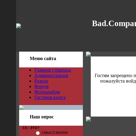
Bad.Compan
Меню сайта
Главная страница
Администрация
Гостям запрещено 
Разное
пожалуйста войди
Форум
Фотоальбом
Гостевая книга
Наш опрос
CS - ЭТО?
СМЫСЛ ЖИЗНИ