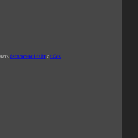
дать
бесплатный сайт
с
uCoz