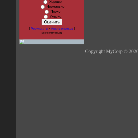
Хорошо
Нормально
Плохо
Ужасно
[
·
]
Результаты
Архив опросов
Всего ответов:
152
Copyright MyCorp © 202