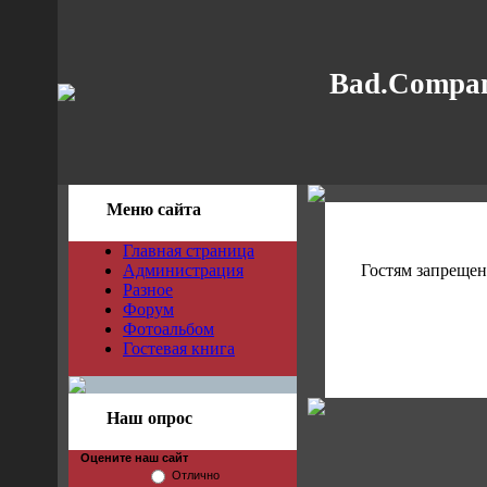
Bad.Compan
Меню сайта
Главная страница
Администрация
Гостям запрещен
Разное
Форум
Фотоальбом
Гостевая книга
Наш опрос
Оцените наш сайт
Отлично