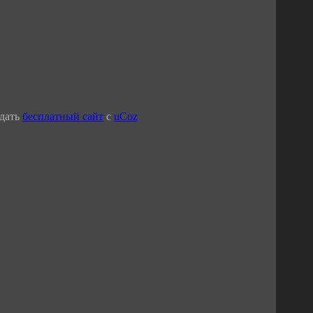
дать
бесплатный сайт
с
uCoz